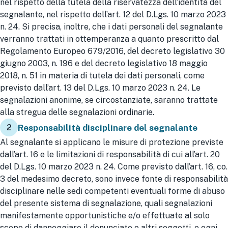
nel rispetto della tutela della riservatezza dell’identità del
segnalante, nel rispetto dell’art. 12 del D.Lgs. 10 marzo 2023
n. 24. Si precisa, inoltre, che i dati personali del segnalante
verranno trattati in ottemperanza a quanto prescritto dal
Regolamento Europeo 679/2016, del decreto legislativo 30
giugno 2003, n. 196 e del decreto legislativo 18 maggio
2018, n. 51 in materia di tutela dei dati personali, come
previsto dall’art. 13 del D.Lgs. 10 marzo 2023 n. 24. Le
segnalazioni anonime, se circostanziate, saranno trattate
alla stregua delle segnalazioni ordinarie.
2
Responsabilità disciplinare del segnalante
Al segnalante si applicano le misure di protezione previste
dall’art. 16 e le limitazioni di responsabilità di cui all’art. 20
del D.Lgs. 10 marzo 2023 n. 24. Come previsto dall’art. 16, co.
3 del medesimo decreto, sono invece fonte di responsabilità
disciplinare nelle sedi competenti eventuali forme di abuso
del presente sistema di segnalazione, quali segnalazioni
manifestamente opportunistiche e/o effettuate al solo
scopo di danneggiare il denunciato o altri soggetti, e ogni