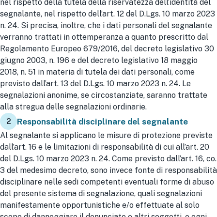
nel rispetto della tutela della riservatezza dell’identità del
segnalante, nel rispetto dell’art. 12 del D.Lgs. 10 marzo 2023
n. 24. Si precisa, inoltre, che i dati personali del segnalante
verranno trattati in ottemperanza a quanto prescritto dal
Regolamento Europeo 679/2016, del decreto legislativo 30
giugno 2003, n. 196 e del decreto legislativo 18 maggio
2018, n. 51 in materia di tutela dei dati personali, come
previsto dall’art. 13 del D.Lgs. 10 marzo 2023 n. 24. Le
segnalazioni anonime, se circostanziate, saranno trattate
alla stregua delle segnalazioni ordinarie.
2
Responsabilità disciplinare del segnalante
Al segnalante si applicano le misure di protezione previste
dall’art. 16 e le limitazioni di responsabilità di cui all’art. 20
del D.Lgs. 10 marzo 2023 n. 24. Come previsto dall’art. 16, co.
3 del medesimo decreto, sono invece fonte di responsabilità
disciplinare nelle sedi competenti eventuali forme di abuso
del presente sistema di segnalazione, quali segnalazioni
manifestamente opportunistiche e/o effettuate al solo
scopo di danneggiare il denunciato o altri soggetti, e ogni