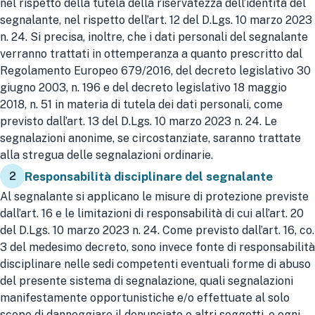
nel rispetto della tutela della riservatezza dell’identità del
segnalante, nel rispetto dell’art. 12 del D.Lgs. 10 marzo 2023
n. 24. Si precisa, inoltre, che i dati personali del segnalante
verranno trattati in ottemperanza a quanto prescritto dal
Regolamento Europeo 679/2016, del decreto legislativo 30
giugno 2003, n. 196 e del decreto legislativo 18 maggio
2018, n. 51 in materia di tutela dei dati personali, come
previsto dall’art. 13 del D.Lgs. 10 marzo 2023 n. 24. Le
segnalazioni anonime, se circostanziate, saranno trattate
alla stregua delle segnalazioni ordinarie.
2
Responsabilità disciplinare del segnalante
Al segnalante si applicano le misure di protezione previste
dall’art. 16 e le limitazioni di responsabilità di cui all’art. 20
del D.Lgs. 10 marzo 2023 n. 24. Come previsto dall’art. 16, co.
3 del medesimo decreto, sono invece fonte di responsabilità
disciplinare nelle sedi competenti eventuali forme di abuso
del presente sistema di segnalazione, quali segnalazioni
manifestamente opportunistiche e/o effettuate al solo
scopo di danneggiare il denunciato o altri soggetti, e ogni